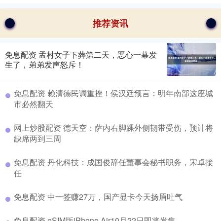
推荐资讯
免息配资 孟村女子下葬第二天，恶心一幕发
生了，弟弟发声怒斥！
免息配资 赖清德民调重挫！侯汉廷预言：明年南部这座城
市必然翻天
网上炒股配资 德天空：萨内右脚踝外侧韧带受伤，预计将
缺席两到三周
免息配资 丹化科技：成国俊辞任董事会秘书职务，宋卓接
任
免息配资 中一签赚27万，国产显卡今天扬眉吐气
免息配资 eSIM版iPhone Air10月22日即将发售