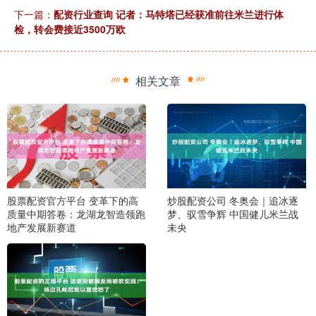
下一篇：
配资行业查询 记者：马特塔已经获准前往米兰进行体
检，转会费接近3500万欧
相关文章
股票配资官方平台 变革下的高
炒股配资公司 冬奥会｜追冰逐
质量中期答卷：龙湖龙智造领跑
梦、驭雪争辉 中国健儿米兰战
地产发展新赛道
未央