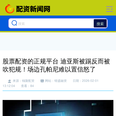
搜索
股票配资的正规平台 迪亚斯被踢反而被
吹犯规！场边孔帕尼难以置信怒了
来源：钱隆配资
网站：镕盛融资
日期：2026-02-01
13:12:04
查看：84