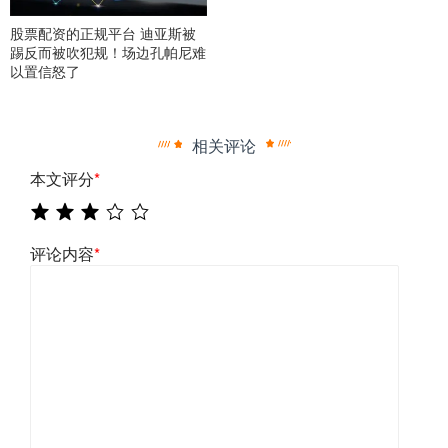
股票配资的正规平台 迪亚斯被
踢反而被吹犯规！场边孔帕尼难
以置信怒了
相关评论
本文评分
*
评论内容
*