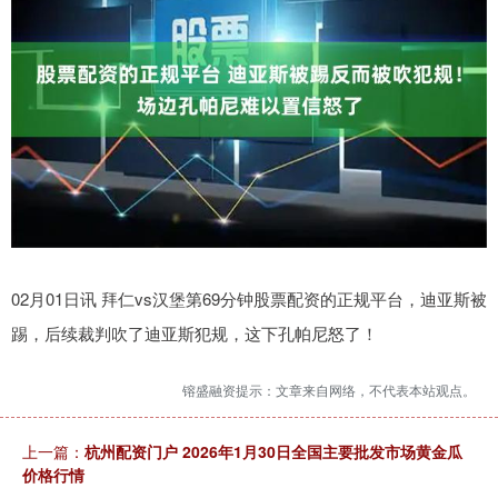
02月01日讯 拜仁vs汉堡第69分钟股票配资的正规平台，迪亚斯被
踢，后续裁判吹了迪亚斯犯规，这下孔帕尼怒了！
镕盛融资提示：文章来自网络，不代表本站观点。
上一篇：
杭州配资门户 2026年1月30日全国主要批发市场黄金瓜
价格行情