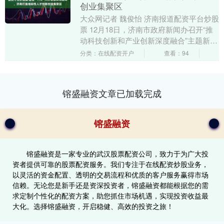
创业集聚区
大众网记者 魏俊怡 济南报道配资平台炒股
票 12月18日，济南市政府新闻办召开“推
动科技创新和产业创新深度融合”主题新闻
发布会，介绍近年来济南推动科技创新和
分类：在线配资开户
查看：94
产业....
镕盛融资文章已加载完成
镕盛融资
镕盛融资是一家专业的武汉股票配资公司，致力于为广大投
资者提供可靠的股票配资服务。我们专注于在线配资炒股业务，
以灵活的资金配置、透明的交易流程和优质的客户服务赢得市场
信赖。无论您是新手还是资深投资者，镕盛融资都能根据您的需
求定制个性化的配资方案，助您抓住市场机遇，实现投资收益最
大化。选择镕盛融资，开启稳健、高效的投资之旅！