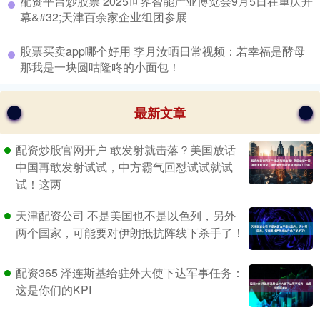
​配资平台炒股票 2025世界智能产业博览会9月5日在重庆开
幕&#32;天津百余家企业组团参展
​股票买卖app哪个好用 李月汝晒日常视频：若幸福是酵母
那我是一块圆咕隆咚的小面包！
最新文章
配资炒股官网开户 敢发射就击落？美国放话
中国再敢发射试试，中方霸气回怼试试就试
试！这两
天津配资公司 不是美国也不是以色列，另外
两个国家，可能要对伊朗抵抗阵线下杀手了！
配资365 泽连斯基给驻外大使下达军事任务：
这是你们的KPI