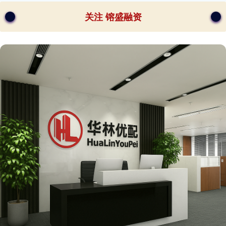
关注 镕盛融资