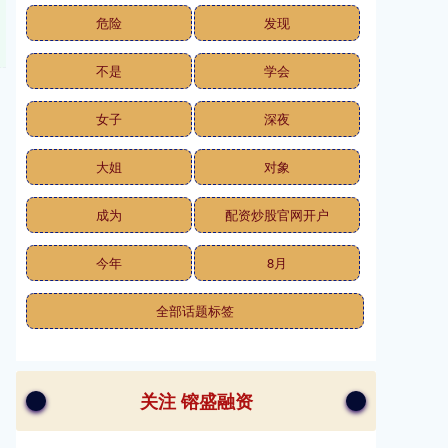
危险
发现
不是
学会
女子
深夜
大姐
对象
成为
配资炒股官网开户
今年
8月
全部话题标签
关注 镕盛融资