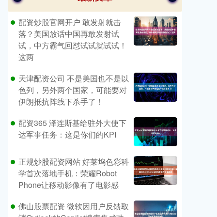
配资炒股官网开户 敢发射就击
落？美国放话中国再敢发射试
试，中方霸气回怼试试就试试！
这两
天津配资公司 不是美国也不是以
色列，另外两个国家，可能要对
伊朗抵抗阵线下杀手了！
配资365 泽连斯基给驻外大使下
达军事任务：这是你们的KPI
正规炒股配资网站 好莱坞色彩科
学首次落地手机：荣耀Robot
Phone让移动影像有了电影感
佛山股票配资 微软因用户反馈取