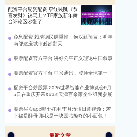
配资平台配资配资 穿红装跳《恭
喜发财》被骂土？TF家族新年舞
台评论区吵翻了
​免息配资 赖清德民调重挫！侯汉廷预言：明年
南部这座城市必然翻天
​股票配资官方平台 讲好公平正义理论中国叙事
​股票配资官方平台 中兴通讯，登顶全球第一！
​配资平台炒股票 2025世界智能产业博览会9月
5日在重庆开幕&#32;天津百余家企业组团参展
​股票买卖app哪个好用 李月汝晒日常视频：若
幸福是酵母 那我是一块圆咕隆咚的小面包！
最新文章