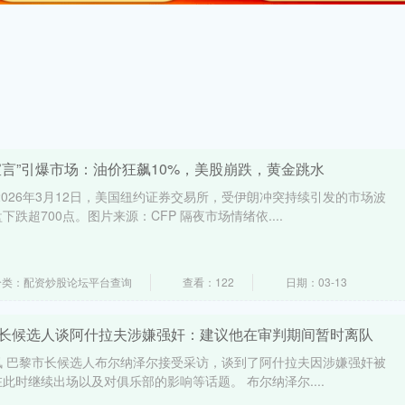
宣言”引爆市场：油价狂飙10%，美股崩跌，黄金跳水
2026年3月12日，美国纽约证券交易所，受伊朗冲突持续引发的市场波
跌超700点。图片来源：CFP 隔夜市场情绪依....
分类：配资炒股论坛平台查询
查看：122
日期：03-13
市长候选人谈阿什拉夫涉嫌强奸：建议他在审判期间暂时离队
日讯 巴黎市长候选人布尔纳泽尔接受采访，谈到了阿什拉夫因涉嫌强奸被
此时继续出场以及对俱乐部的影响等话题。 布尔纳泽尔....