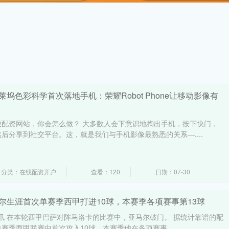
莱坞色彩科学首次落地手机：荣耀Robot Phone让移动影像有
股配资网站，你会怎么做？ 大多数人会下意识地掏出手机，按下快门，
后分享到社交平台。这，就是我们与手机影像最熟悉的关系—....
分类：在线配资开户
查看：120
日期：07-30
尔生涯首次单赛季西甲打进10球，本赛季各项赛事第13球
日讯 在本轮西甲巴萨对阵马洛卡的比赛中，亚马尔破门。 据统计靠谱的配
赛季西甲联赛中首次攻入10球。本赛季他在各项赛事....