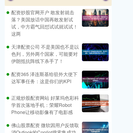
配资炒股官网开户 敢发射就击
落？美国放话中国再敢发射试
试，中方霸气回怼试试就试试！
这两
天津配资公司 不是美国也不是以
色列，另外两个国家，可能要对
伊朗抵抗阵线下杀手了！
配资365 泽连斯基给驻外大使下
达军事任务：这是你们的KPI
正规炒股配资网站 好莱坞色彩科
学首次落地手机：荣耀Robot
Phone让移动影像有了电影感
佛山股票配资 微软因用户反馈取
消Outlook的Copilot搜索集成功