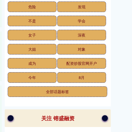
危险
发现
不是
学会
女子
深夜
大姐
对象
成为
配资炒股官网开户
今年
8月
全部话题标签
关注 镕盛融资