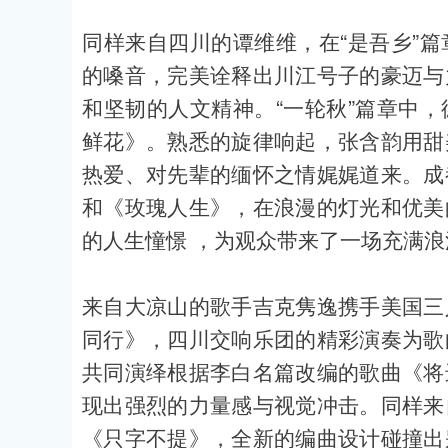
同样来自四川的谭维维，在“是吾乡”
的嗓音，完美诠释出川江号子的豪迈与
和坚韧的人文精神。“一轮秋”篇章中
鲜花》。熟悉的旋律响起，张含韵用甜
热爱、对先辈的缅怀之情娓娓道来。成
和《玫瑰人生》，在浪漫的灯光和优美
的人生憧憬 ，为观众带来了一场充满
来自大凉山的歌手吉克隽逸携手美国三
同行》，四川交响乐团的精彩演奏为歌
共同演绎根据李白名篇改编的歌曲《将
现出强烈的力量感与视觉冲击。同样来
《只字不提》，全新的编曲设计碰撞出