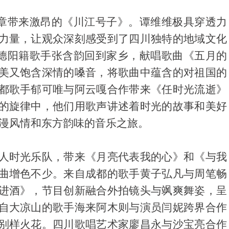
篇章带来激昂的《川江号子》。谭维维极具穿透力
力量，让观众深刻感受到了四川独特的地域文化
，德阳籍歌手张含韵回到家乡，献唱歌曲《五月的
美又饱含深情的嗓音，将歌曲中蕴含的对祖国的
都歌手郁可唯与阿云嘎合作带来《任时光流逝》
的旋律中，他们用歌声讲述着时光的故事和美好
浪漫风情和东方韵味的音乐之旅。
人时光乐队，带来《月亮代表我的心》和《与我
曲增色不少。来自成都的歌手黄子弘凡与周笔畅
进酒》，节目创新融合外拍镜头与飒爽舞姿，呈
自大凉山的歌手海来阿木则与演员闫妮跨界合作
别样火花。四川歌唱艺术家廖昌永与沙宝亮合作