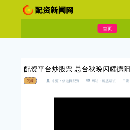
首页
配资平台炒股票 总台秋晚闪耀德
闪耀
来源：倍选网配资
网站：镕盛融资
日期：