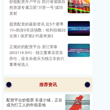
炒股配资开户平台 四川省省级自
然资源专属卫星“川资一号”成功
发射
股票配资的最新资讯 近5个赛季
10+助攻0失误场数：哈利伯顿22
次第1 保罗第2 约基奇第3
正规好的配资平台 浙江荣泰
(603119.SH)：独立董事吴世良
辞任，提名佘俊乐为独立非执行
董事候选人
推荐资讯
配资平台炒股票 非遗小城，正在
成为打工人的年假圣地