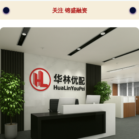
关注 镕盛融资