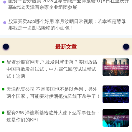
​配资平台炒股票 2025世界智能产业博览会9月5日在重庆开
幕&#32;天津百余家企业组团参展
​股票买卖app哪个好用 李月汝晒日常视频：若幸福是酵母
那我是一块圆咕隆咚的小面包！
最新文章
配资炒股官网开户 敢发射就击落？美国放话
中国再敢发射试试，中方霸气回怼试试就试
试！这两
天津配资公司 不是美国也不是以色列，另外
两个国家，可能要对伊朗抵抗阵线下杀手了！
配资365 泽连斯基给驻外大使下达军事任务：
这是你们的KPI