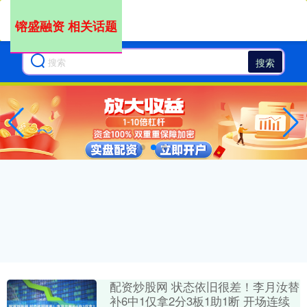
镕盛融资 相关话题
搜索
配资炒股网 状态依旧很差！李月汝替
补6中1仅拿2分3板1助1断 开场连续