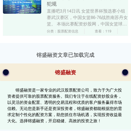
犯规
直播吧3月14日讯 女篮世界杯预选赛小组
赛武汉赛区，中国女篮86-76战胜南苏丹女
篮。 本场比赛配资炒股网，中国女篮球员
李月汝的状态依旧不好，开场连续犯规打
分类：股票配资信息
查看：119
乱节....
镕盛融资文章已加载完成
镕盛融资
镕盛融资是一家专业的武汉股票配资公司，致力于为广大投
资者提供可靠的股票配资服务。我们专注于在线配资炒股业务，
以灵活的资金配置、透明的交易流程和优质的客户服务赢得市场
信赖。无论您是新手还是资深投资者，镕盛融资都能根据您的需
求定制个性化的配资方案，助您抓住市场机遇，实现投资收益最
大化。选择镕盛融资，开启稳健、高效的投资之旅！